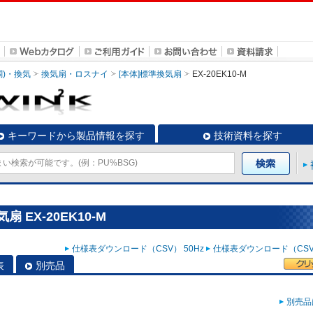
調)・換気
換気扇・ロスナイ
[本体]標準換気扇
EX-20EK10-M
キーワードから製品情報を探す
技術資料を探す
 EX-20EK10-M
仕様表ダウンロード（CSV） 50Hz
仕様表ダウンロード（CSV）
表
別売品
別売品