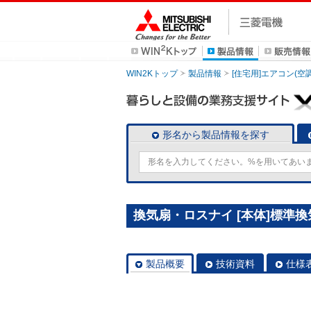
WIN2Kトップ
製品情報
[住宅用]エアコン(空
形名から製品情報を探す
換気扇・ロスナイ [本体]標準換気扇
製品概要
技術資料
仕様