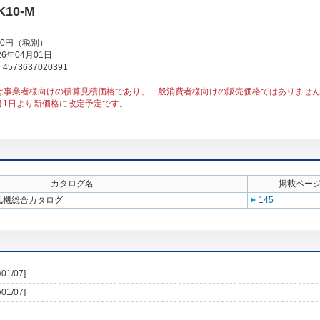
K10-M
00円（税別）
6年04月01日
573637020391
は事業者様向けの積算見積価格であり、一般消費者様向けの販売価格ではありませ
1月1日より新価格に改定予定です。
カタログ名
掲載ペー
送風機総合カタログ
145
/01/07]
/01/07]