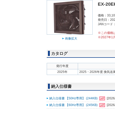
EX-20E
価格：33,1
発売日：202
JANコード：4
※この価格
※2027年
画像拡大
カタログ
発行年度
2025年
2025・2026年度 換気
納入仕様書
納入仕様書 【50Hz専用】 (244KB)
[2026
納入仕様書 【60Hz専用】 (245KB)
[2026