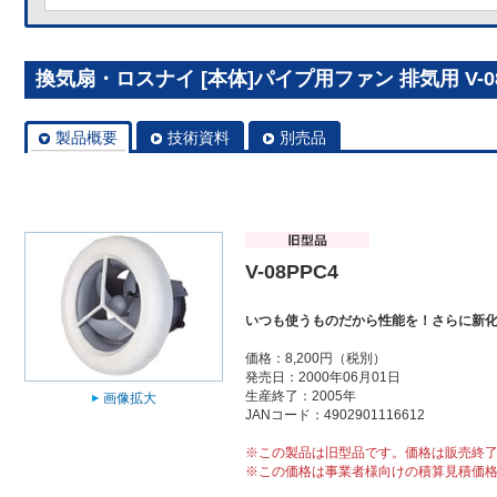
換気扇・ロスナイ [本体]パイプ用ファン 排気用 V-08
製品概要
技術資料
別売品
V-08PPC4
いつも使うものだから性能を！さらに新
価格：8,200円（税別）
発売日：2000年06月01日
生産終了：2005年
画像拡大
JANコード：4902901116612
※この製品は旧型品です。価格は販売終
※この価格は事業者様向けの積算見積価