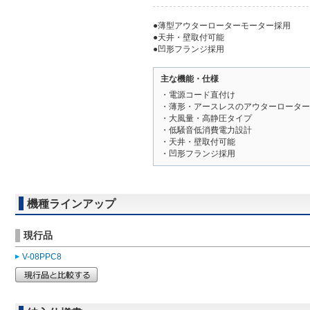
●薄型アウターローターモーター採用
●天井・壁取付可能
●凹形フランジ採用
主な機能・仕様
・電源コード直付け
・薄形・アースレスのアウターローター
・大風量・高静圧タイプ
・低騒音低消費電力設計
・天井・壁取付可能
・凹形フランジ採用
機種ラインアップ
現行品
V-08PPC8