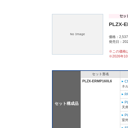
PLZX-E
価格：2,53
発売日：202
※この価格
※2026年
セット形名
PLZX-ERMP160L6
C
ネル
P
P
セット構成品
天
P
室外