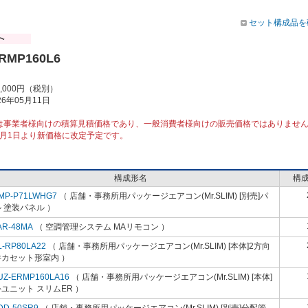
セット構成品を
RMP160L6
7,000円（税別）
6年05月11日
は事業者様向けの積算見積価格であり、一般消費者様向けの販売価格ではありませ
10月1日より新価格に改定予定です。
構成形名
構
MP-P71LWHG7
（ 店舗・事務所用パッケージエアコン(Mr.SLIM) [別売]パ
 塗装パネル ）
AR-48MA
（ 空調管理システム MAリモコン ）
L-RP80LA22
（ 店舗・事務所用パッケージエアコン(Mr.SLIM) [本体]2方向
井カセット形室内 ）
UZ-ERMP160LA16
（ 店舗・事務所用パッケージエアコン(Mr.SLIM) [本体]
ユニット スリムER ）