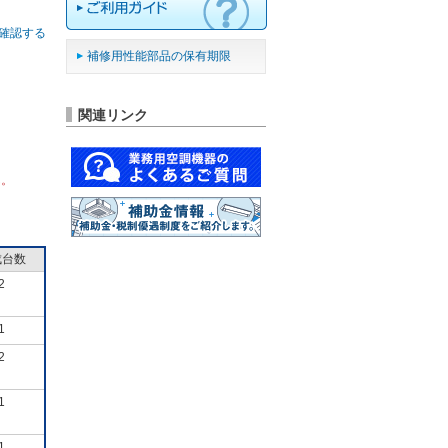
確認する
補修用性能部品の保有期限
関連リンク
ん。
成台数
2
1
2
1
1