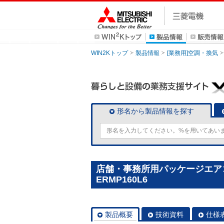
WIN2Kトップ
製品情報
[業務用]空調・換気
形名から製品情報を探す
店舗・事務所用パッケージエアコン(M
ERMP160L6
製品概要
技術資料
仕様