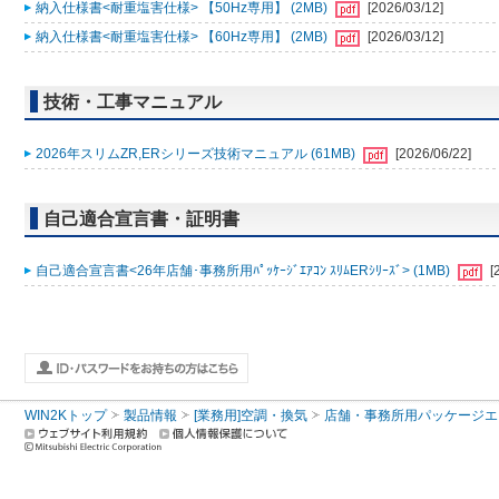
納入仕様書<耐重塩害仕様> 【50Hz専用】 (2MB)
[2026/03/12]
納入仕様書<耐重塩害仕様> 【60Hz専用】 (2MB)
[2026/03/12]
技術・工事マニュアル
2026年スリムZR,ERシリーズ技術マニュアル (61MB)
[2026/06/22]
自己適合宣言書・証明書
自己適合宣言書<26年店舗･事務所用ﾊﾟｯｹｰｼﾞｴｱｺﾝ ｽﾘﾑERｼﾘｰｽﾞ> (1MB)
[
WIN2Kトップ
製品情報
[業務用]空調・換気
店舗・事務所用パッケージエアコン