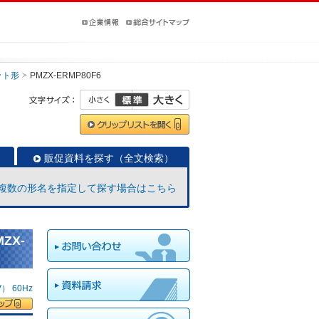
ット形
PMZX-ERMP80F6
販促資料を探す（全文検索）
複数の形名を指定して探す場合はこちら
ZX-
 60Hz