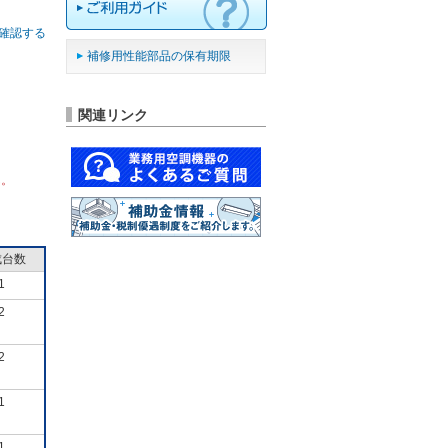
確認する
補修用性能部品の保有期限
関連リンク
ん。
成台数
1
2
2
1
1