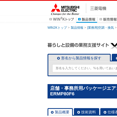
WIN2Kトップ
製品情報
[業務用]空調・換気
形名から製品情報を探す
店舗・事務所用パッケージエアコン(M
ERMP80F6
製品概要
技術資料
仕様