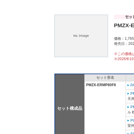
PMZX-
価格：1,76
発売日：202
※この価格
※2026年
セット形名
PMZX-ERMP80F6
P
P
天
P
セット構成品
ル 
P
室外