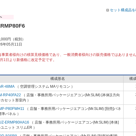
セット構成品を
ERMP80F6
5,000円（税別）
6年05月11日
は事業者様向けの積算見積価格であり、一般消費者様向けの販売価格ではありませ
10月1日より新価格に改定予定です。
構成形名
構
AR-48MA
（ 空調管理システム MAリモコン ）
M-RP40FA22
（ 店舗・事務所用パッケージエアコン(Mr.SLIM) [本体]1方向
井カセット形室内 ）
MP-P80FWH11
（ 店舗・事務所用パッケージエアコン(Mr.SLIM) [別売]パネ
標準パネル ）
UZ-ERMP80HA16
（ 店舗・事務所用パッケージエアコン(Mr.SLIM) [本体]
ユニット スリムER ）