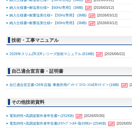
納入仕様書<耐塩害仕様> 【50Hz専用】 (3MB)
[2026/03/12]
納入仕様書<耐塩害仕様> 【60Hz専用】 (3MB)
[2026/03/12]
納入仕様書<耐重塩害仕様> 【50Hz専用】 (3MB)
[2026/03/12]
納入仕様書<耐重塩害仕様> 【60Hz専用】 (3MB)
[2026/03/12]
技術・工事マニュアル
2026年スリムZR,ERシリーズ技術マニュアル (61MB)
[2026/06/22]
自己適合宣言書・証明書
自己適合宣言書<26年店舗･事務所用ﾊﾟｯｹｰｼﾞｴｱｺﾝ ｽﾘﾑERｼﾘｰｽﾞ> (1MB)
[
その他技術資料
電気特性<高調波製作者申告書> (252KB)
[2026/05/30]
電気特性<高調波製作者申告書(ｱｸﾃｨﾌﾞﾌｨﾙﾀｰ取付時)> (254KB)
[2026/05/