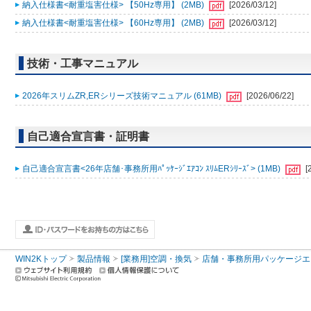
納入仕様書<耐重塩害仕様> 【50Hz専用】 (2MB)
[2026/03/12]
納入仕様書<耐重塩害仕様> 【60Hz専用】 (2MB)
[2026/03/12]
技術・工事マニュアル
2026年スリムZR,ERシリーズ技術マニュアル (61MB)
[2026/06/22]
自己適合宣言書・証明書
自己適合宣言書<26年店舗･事務所用ﾊﾟｯｹｰｼﾞｴｱｺﾝ ｽﾘﾑERｼﾘｰｽﾞ> (1MB)
[
WIN2Kトップ
製品情報
[業務用]空調・換気
店舗・事務所用パッケージエアコン