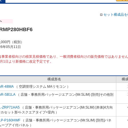
セット構成品を
ZRMP280HBF6
4,000円（税別）
6年05月11日
は事業者様向けの積算見積価格であり、一般消費者様向けの販売価格ではありませ
10月1日より新価格に改定予定です。
構成形名
構
AR-48MA
（ 空調管理システム MAリモコン ）
AR-SB1LA
（ 店舗・事務所用パッケージエアコン(Mr.SLIM) [別売]その他別
）
L-ZRP71HA5
（ 店舗・事務所用パッケージエアコン(Mr.SLIM) [本体]4方向
カセット形<i-スクエアタイプ>室内 ）
LP-P160HWF
（ 店舗・事務所用パッケージエアコン(Mr.SLIM) [別売]パネ
ムーブアイ付パネル ）