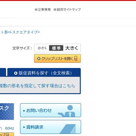
ト形<i-スクエアタイプ>
販促資料を探す（全文検索）
複数の形名を指定して探す場合はこちら
-スク
 60Hz