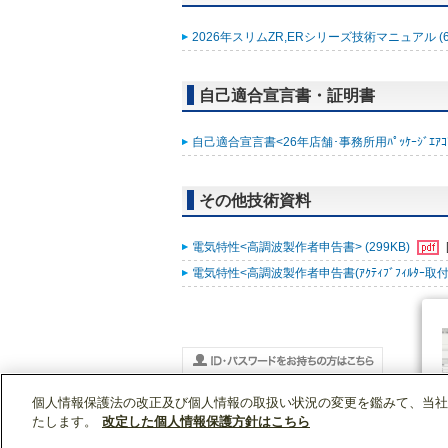
2026年スリムZR,ERシリーズ技術マニュアル (6
自己適合宣言書・証明書
自己適合宣言書<26年店舗･事務所用ﾊﾟｯｹｰｼﾞｴｱｺﾝ ｽﾘ
その他技術資料
電気特性<高調波製作者申告書> (299KB)
電気特性<高調波製作者申告書(ｱｸﾃｨﾌﾞﾌｨﾙﾀｰ取付時)
個人情報保護法の改正及び個人情報の取扱い状況の変更を鑑みて、当社
WIN2Kトップ
製品情報
[業務用]空調・換気
PLZD-ZRMP280HBF6
たします。
改定した個人情報保護方針はこちら