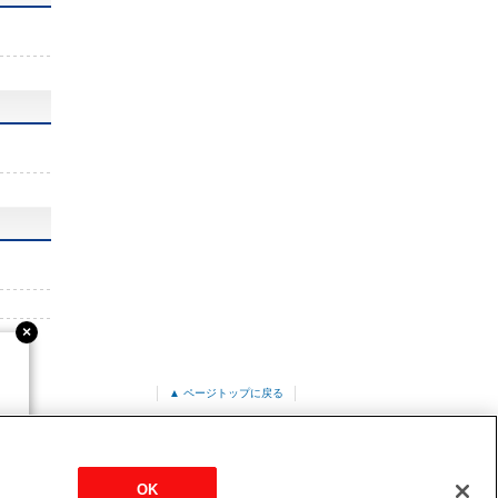
▲ ページトップに戻る
ト形<i-スクエアタイプ>
OK