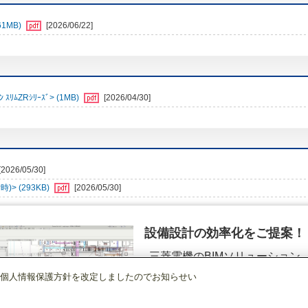
1MB)
[2026/06/22]
ﾑZRｼﾘｰｽﾞ> (1MB)
[2026/04/30]
[2026/05/30]
> (293KB)
[2026/05/30]
設備設計の効率化をご提案！
三菱電機のBIMソリューション
（空調.換気.照明）
個人情報保護方針を改定しましたのでお知らせい
店舗・事務所用パッケージエアコン(Mr.SLIM)
[本体]スリムZR
4方向天井カセッ
詳細を見る