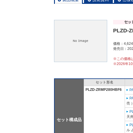
PLZD-
価格：4,62
発売日：202
※この価格
※2026年
セット形名
PLZD-ZRMP280HBF6
P
P
売 
P
天井
セット構成品
P
ル 