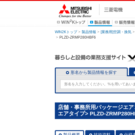
WIN2Kトップ
製品情報
[業務用]空調・換気
PLZD-ZRMP280HBF6
形名から製品情報を探す
店舗・事務所用パッケージエアコン(
エアタイプ> PLZD-ZRMP280H
製品概要
技術資料
仕様