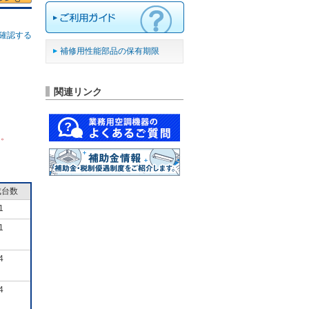
確認する
補修用性能部品の保有期限
関連リンク
ん。
成台数
1
1
4
4