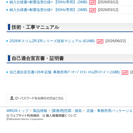
納入仕様書<耐重塩害仕様> 【50Hz専用】 (3MB)
[2026/03/12]
納入仕様書<耐重塩害仕様> 【60Hz専用】 (3MB)
[2026/03/12]
技術・工事マニュアル
2026年スリムZR,ERシリーズ技術マニュアル (61MB)
[2026/06/22]
自己適合宣言書・証明書
自己適合宣言書<26年店舗･事務所用ﾊﾟｯｹｰｼﾞｴｱｺﾝ ｽﾘﾑZRｼﾘｰｽﾞ> (1MB)
[
WIN2Kトップ
製品情報
[業務用]空調・換気
店舗・事務所用パッケージエアコン