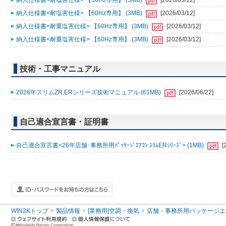
納入仕様書<耐塩害仕様> 【50Hz専用】 (3MB)
[2026/03/12]
納入仕様書<耐塩害仕様> 【60Hz専用】 (3MB)
[2026/03/12]
納入仕様書<耐重塩害仕様> 【50Hz専用】 (3MB)
[2026/03/12]
納入仕様書<耐重塩害仕様> 【60Hz専用】 (3MB)
[2026/03/12]
技術・工事マニュアル
2026年スリムZR,ERシリーズ技術マニュアル (61MB)
[2026/06/22]
自己適合宣言書・証明書
自己適合宣言書<26年店舗･事務所用ﾊﾟｯｹｰｼﾞｴｱｺﾝ ｽﾘﾑERｼﾘｰｽﾞ> (1MB)
[
WIN2Kトップ
製品情報
[業務用]空調・換気
店舗・事務所用パッケージエアコン