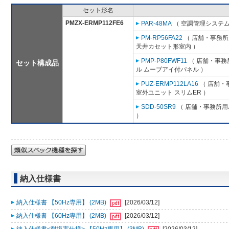
セット形名
PMZX-ERMP112FE6
PAR-48MA
（ 空調管理システム
PM-RP56FA22
（ 店舗・事務所用
天井カセット形室内 ）
PMP-P80FWF11
（ 店舗・事務所
セット構成品
ル ムーブアイ付パネル ）
PUZ-ERMP112LA16
（ 店舗・事
室外ユニット スリムER ）
SDD-50SR9
（ 店舗・事務所用パ
）
納入仕様書
納入仕様書 【50Hz専用】 (2MB)
[2026/03/12]
納入仕様書 【60Hz専用】 (2MB)
[2026/03/12]