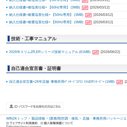
納入仕様書<耐塩害仕様> 【50Hz専用】 (3MB)
[2026/03/12]
納入仕様書<耐塩害仕様> 【60Hz専用】 (3MB)
[2026/03/12]
納入仕様書<耐重塩害仕様> 【50Hz専用】 (3MB)
[2026/03/12]
納入仕様書<耐重塩害仕様> 【60Hz専用】 (3MB)
[2026/03/12]
技術・工事マニュアル
2026年スリムZR,ERシリーズ技術マニュアル (61MB)
[2026/06/22]
自己適合宣言書・証明書
自己適合宣言書<26年店舗･事務所用ﾊﾟｯｹｰｼﾞｴｱｺﾝ ｽﾘﾑERｼﾘｰｽﾞ> (1MB)
[
WIN2Kトップ
製品情報
[業務用]空調・換気
店舗・事務所用パッケージエアコン