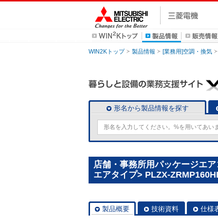
WIN2Kトップ
製品情報
[業務用]空調・換気
形名から製品情報を探す
店舗・事務所用パッケージエアコン(
エアタイプ> PLZX-ZRMP160H
製品概要
技術資料
仕様