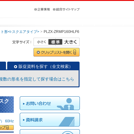
ト形<i-スクエアタイプ>
PLZX-ZRMP160HLF6
販促資料を探す（全文検索）
複数の形名を指定して探す場合はこちら
-スク
 60Hz