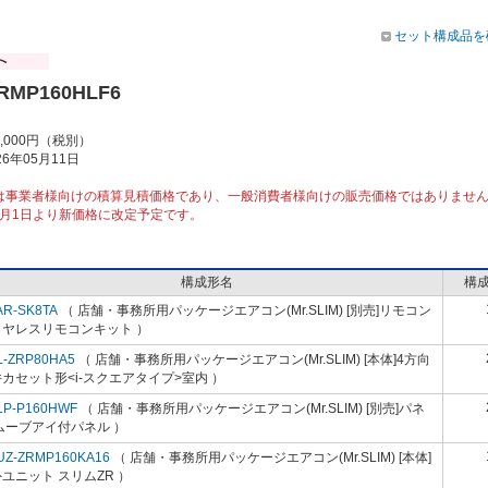
セット構成品を
RMP160HLF6
5,000円（税別）
6年05月11日
は事業者様向けの積算見積価格であり、一般消費者様向けの販売価格ではありませ
10月1日より新価格に改定予定です。
構成形名
構
AR-SK8TA
（ 店舗・事務所用パッケージエアコン(Mr.SLIM) [別売]リモコン
イヤレスリモコンキット ）
L-ZRP80HA5
（ 店舗・事務所用パッケージエアコン(Mr.SLIM) [本体]4方向
カセット形<i-スクエアタイプ>室内 ）
LP-P160HWF
（ 店舗・事務所用パッケージエアコン(Mr.SLIM) [別売]パネ
ムーブアイ付パネル ）
UZ-ZRMP160KA16
（ 店舗・事務所用パッケージエアコン(Mr.SLIM) [本体]
ユニット スリムZR ）