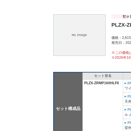
PLZX-Z
価格：2,61
発売日：202
※この価格
※2026年
セット形名
PLZX-ZRMP160HLF6
P
ワ
P
天井
セット構成品
P
ル 
P
室外