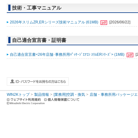
技術・工事マニュアル
2026年スリムZR,ERシリーズ技術マニュアル (61MB)
[2026/06/22]
自己適合宣言書・証明書
自己適合宣言書<26年店舗･事務所用ﾊﾟｯｹｰｼﾞｴｱｺﾝ ｽﾘﾑERｼﾘｰｽﾞ> (1MB)
[
WIN2Kトップ
製品情報
[業務用]空調・換気
店舗・事務所用パッケージエアコン