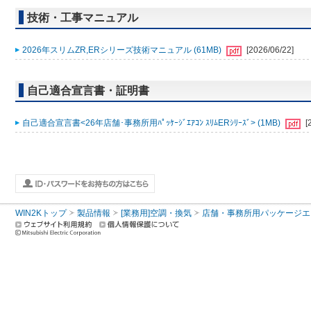
技術・工事マニュアル
2026年スリムZR,ERシリーズ技術マニュアル (61MB)
[2026/06/22]
自己適合宣言書・証明書
自己適合宣言書<26年店舗･事務所用ﾊﾟｯｹｰｼﾞｴｱｺﾝ ｽﾘﾑERｼﾘｰｽﾞ> (1MB)
[
WIN2Kトップ
製品情報
[業務用]空調・換気
店舗・事務所用パッケージエアコン