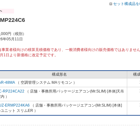
セット構成品を
RMP224C6
6,000円（税別）
6年05月11日
は事業者様向けの積算見積価格であり、一般消費者様向けの販売価格ではありませ
10月1日より新価格に改定予定です。
構成形名
構
AR-48MA
（ 空調管理システム MAリモコン ）
C-RP224CA22
（ 店舗・事務所用パッケージエアコン(Mr.SLIM) [本体]天吊
内 ）
UZ-ERMP224KA6
（ 店舗・事務所用パッケージエアコン(Mr.SLIM) [本体]
ユニット スリムER ）