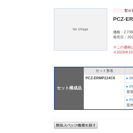
PCZ-E
価格：2,73
発売日：202
※この価格
※2026年
セット形名
PCZ-ERMP224C6
P
P
セット構成品
形室
P
室外