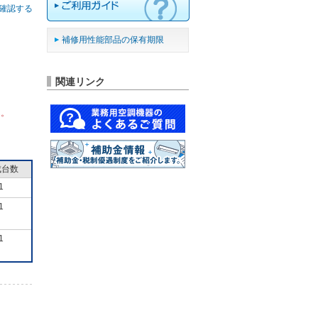
確認する
補修用性能部品の保有期限
関連リンク
ん。
成台数
1
1
1