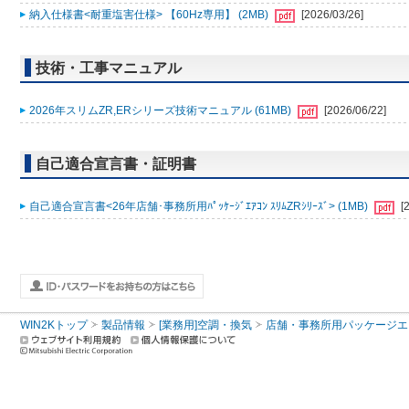
納入仕様書<耐重塩害仕様> 【60Hz専用】 (2MB)
[2026/03/26]
技術・工事マニュアル
2026年スリムZR,ERシリーズ技術マニュアル (61MB)
[2026/06/22]
自己適合宣言書・証明書
自己適合宣言書<26年店舗･事務所用ﾊﾟｯｹｰｼﾞｴｱｺﾝ ｽﾘﾑZRｼﾘｰｽﾞ> (1MB)
[
WIN2Kトップ
製品情報
[業務用]空調・換気
店舗・事務所用パッケージエアコン