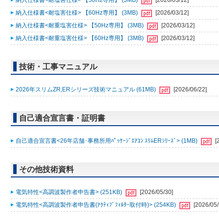
納入仕様書<耐塩害仕様> 【50Hz専用】 (3MB)
[2026/03/12]
納入仕様書<耐塩害仕様> 【60Hz専用】 (3MB)
[2026/03/12]
納入仕様書<耐重塩害仕様> 【50Hz専用】 (3MB)
[2026/03/12]
納入仕様書<耐重塩害仕様> 【60Hz専用】 (3MB)
[2026/03/12]
技術・工事マニュアル
2026年スリムZR,ERシリーズ技術マニュアル (61MB)
[2026/06/22]
自己適合宣言書・証明書
自己適合宣言書<26年店舗･事務所用ﾊﾟｯｹｰｼﾞｴｱｺﾝ ｽﾘﾑERｼﾘｰｽﾞ> (1MB)
[
その他技術資料
電気特性<高調波製作者申告書> (251KB)
[2026/05/30]
電気特性<高調波製作者申告書(ｱｸﾃｨﾌﾞﾌｨﾙﾀｰ取付時)> (254KB)
[2026/05/