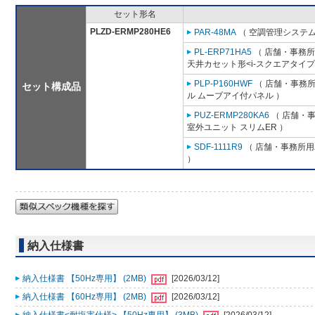
セット形名
PLZD-ERMP280HE6
PAR-48MA
（ 空調管理システム
PL-ERP71HA5
（ 店舗・事務所用
天井カセット形<i-スクエアタイプ
PLP-P160HWF
（ 店舗・事務所用
セット構成品
ル ムーブアイ付パネル ）
PUZ-ERMP280KA6
（ 店舗・事務
室外ユニット スリムER ）
SDF-1111R9
（ 店舗・事務所用パ
）
納入仕様書
納入仕様書 【50Hz専用】 (2MB)
[2026/03/12]
納入仕様書 【60Hz専用】 (2MB)
[2026/03/12]