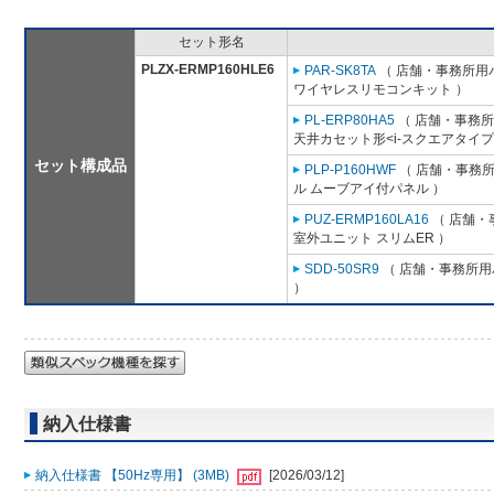
セット形名
PLZX-ERMP160HLE6
PAR-SK8TA
（ 店舗・事務所用パッ
ワイヤレスリモコンキット ）
PL-ERP80HA5
（ 店舗・事務所用
天井カセット形<i-スクエアタイプ
セット構成品
PLP-P160HWF
（ 店舗・事務所用
ル ムーブアイ付パネル ）
PUZ-ERMP160LA16
（ 店舗・事
室外ユニット スリムER ）
SDD-50SR9
（ 店舗・事務所用パ
）
納入仕様書
納入仕様書 【50Hz専用】 (3MB)
[2026/03/12]