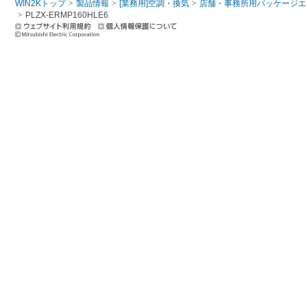
WIN2Kトップ
製品情報
[業務用]空調・換気
店舗・事務所用パッケージエアコン
PLZX-ERMP160HLE6