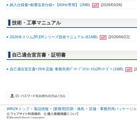
納入仕様書<耐重塩害仕様> 【60Hz専用】 (2MB)
[2026/03/26]
技術・工事マニュアル
2026年スリムZR,ERシリーズ技術マニュアル (61MB)
[2026/06/22]
自己適合宣言書・証明書
自己適合宣言書<26年店舗･事務所用ﾊﾟｯｹｰｼﾞｴｱｺﾝ ｽﾘﾑZRｼﾘｰｽﾞ> (1MB)
[
WIN2Kトップ
製品情報
[業務用]空調・換気
店舗・事務所用パッケージエアコン