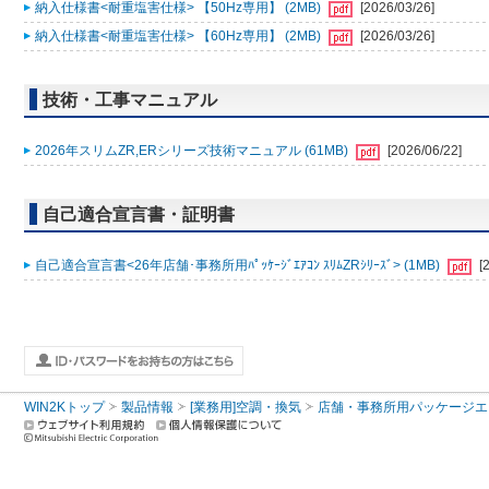
納入仕様書<耐重塩害仕様> 【50Hz専用】 (2MB)
[2026/03/26]
納入仕様書<耐重塩害仕様> 【60Hz専用】 (2MB)
[2026/03/26]
技術・工事マニュアル
2026年スリムZR,ERシリーズ技術マニュアル (61MB)
[2026/06/22]
自己適合宣言書・証明書
自己適合宣言書<26年店舗･事務所用ﾊﾟｯｹｰｼﾞｴｱｺﾝ ｽﾘﾑZRｼﾘｰｽﾞ> (1MB)
[
WIN2Kトップ
製品情報
[業務用]空調・換気
店舗・事務所用パッケージエアコン