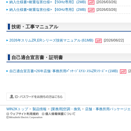
納入仕様書<耐重塩害仕様> 【50Hz専用】 (2MB)
[2026/03/26]
納入仕様書<耐重塩害仕様> 【60Hz専用】 (2MB)
[2026/03/26]
技術・工事マニュアル
2026年スリムZR,ERシリーズ技術マニュアル (61MB)
[2026/06/22]
自己適合宣言書・証明書
自己適合宣言書<26年店舗･事務所用ﾊﾟｯｹｰｼﾞｴｱｺﾝ ｽﾘﾑZRｼﾘｰｽﾞ> (1MB)
[
WIN2Kトップ
製品情報
[業務用]空調・換気
店舗・事務所用パッケージエアコン