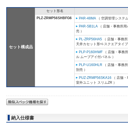
セット形名
PLZ-ZRMP56SHBFG6
PAR-48MA
（ 空調管理システム
PAR-SB1LA
（ 店舗・事務所用パッ
売 ）
PL-ZRP56HA5
（ 店舗・事務所用
天井カセット形<i-スクエアタイプ
セット構成品
PLP-P160HWF
（ 店舗・事務所用
ル ムーブアイ付パネル ）
PLP-U160HLR
（ 店舗・事務所用
別売 ）
PUZ-ZRMP56SKA16
（ 店舗・事
室外ユニット スリムZR ）
納入仕様書