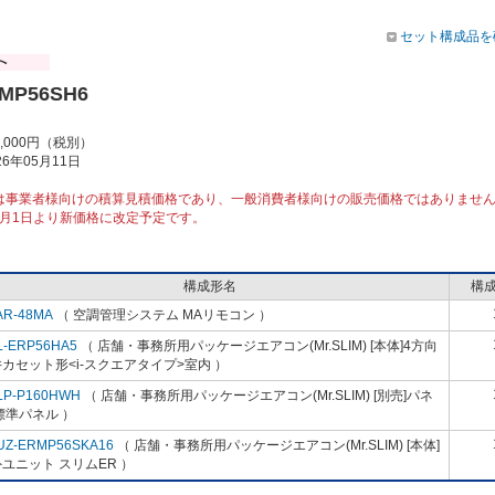
セット構成品を
RMP56SH6
6,000円（税別）
6年05月11日
は事業者様向けの積算見積価格であり、一般消費者様向けの販売価格ではありませ
10月1日より新価格に改定予定です。
構成形名
構
AR-48MA
（ 空調管理システム MAリモコン ）
L-ERP56HA5
（ 店舗・事務所用パッケージエアコン(Mr.SLIM) [本体]4方向
カセット形<i-スクエアタイプ>室内 ）
LP-P160HWH
（ 店舗・事務所用パッケージエアコン(Mr.SLIM) [別売]パネ
標準パネル ）
UZ-ERMP56SKA16
（ 店舗・事務所用パッケージエアコン(Mr.SLIM) [本体]
ユニット スリムER ）