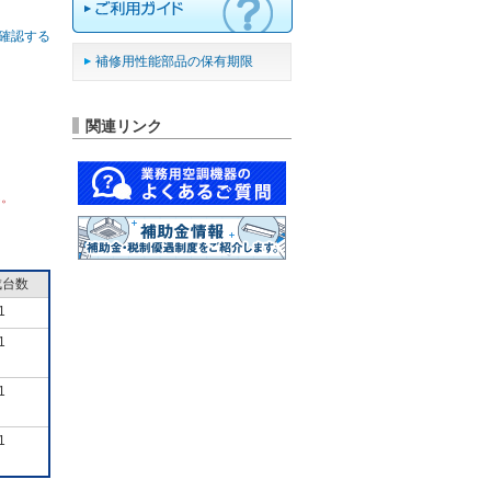
確認する
補修用性能部品の保有期限
関連リンク
ん。
成台数
1
1
1
1