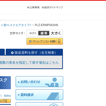
ト形<i-スクエアタイプ>
PLZ-ERMP56SH6
販促資料を探す（全文検索）
複数の形名を指定して探す場合はこちら
-スク
 60Hz