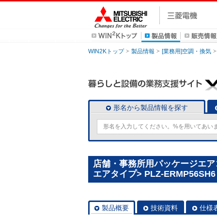
WIN2Kトップ
製品情報
[業務用]空調・換気
形名から製品情報を探す
店舗・事務所用パッケージエアコン(
エアタイプ> PLZ-ERMP56SH6
製品概要
技術資料
仕様