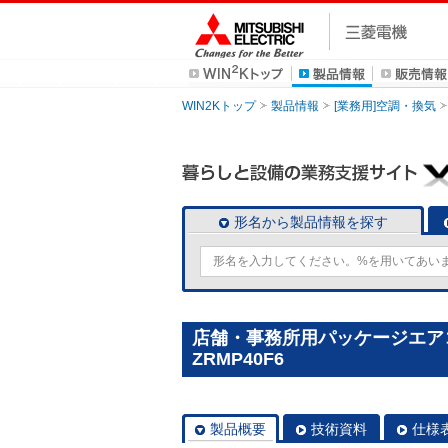
WIN2Kトップ
製品情報
[業務用]空調・換気
形名から製品情報を探す
店舗・事務所用パッケージエアコン(
ZRMP40F6
製品概要
技術資料
仕様