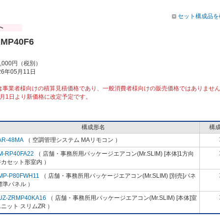
セット構成品を
RMP40F6
8,000円（税別）
6年05月11日
は事業者様向けの積算見積価格であり、一般消費者様向けの販売価格ではありませ
10月1日より新価格に改定予定です。
構成形名
構
AR-48MA
（ 空調管理システム MAリモコン ）
M-RP40FA22
（ 店舗・事務所用パッケージエアコン(Mr.SLIM) [本体]1方向
井カセット形室内 ）
MP-P80FWH11
（ 店舗・事務所用パッケージエアコン(Mr.SLIM) [別売]パネ
標準パネル ）
UZ-ZRMP40KA16
（ 店舗・事務所用パッケージエアコン(Mr.SLIM) [本体]室
ニット スリムZR ）