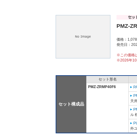
PMZ-Z
価格：1,07
発売日：202
※この価格
※2026年
セット形名
PMZ-ZRMP40F6
P
P
天
セット構成品
P
ル 
P
外ユ