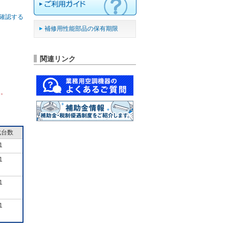
確認する
補修用性能部品の保有期限
関連リンク
ん。
成台数
1
1
1
1