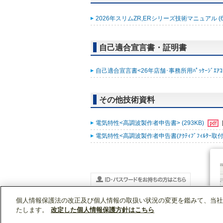
2026年スリムZR,ERシリーズ技術マニュアル (6
自己適合宣言書・証明書
自己適合宣言書<26年店舗･事務所用ﾊﾟｯｹｰｼﾞｴｱｺﾝ ｽﾘ
その他技術資料
電気特性<高調波製作者申告書> (293KB)
電気特性<高調波製作者申告書(ｱｸﾃｨﾌﾞﾌｨﾙﾀｰ取付時)
個人情報保護法の改正及び個人情報の取扱い状況の変更を鑑みて、当社
WIN2Kトップ
製品情報
[業務用]空調・換気
PLZX-ZRMP280HFG6
たします。
改定した個人情報保護方針はこちら