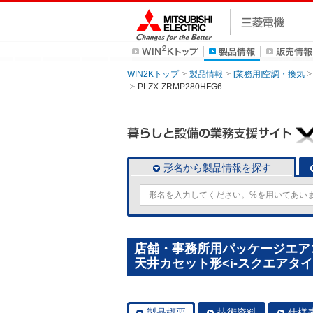
WIN2Kトップ
製品情報
[業務用]空調・換気
PLZX-ZRMP280HFG6
形名から製品情報を探す
店舗・事務所用パッケージエアコン(
天井カセット形<i-スクエアタイプ> 
製品概要
技術資料
仕様