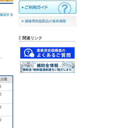
確認する
補修用性能部品の保有期限
関連リンク
ん。
成台数
1
2
2
2