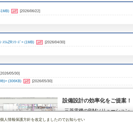
1MB)
[2026/06/22]
ﾑZRｼﾘｰｽﾞ> (1MB)
[2026/04/30]
[2026/05/30]
> (306KB)
[2026/05/30]
設備設計の効率化をご提案！
三菱電機のBIMソリューション
（空調.換気.照明）
個人情報保護方針を改定しましたのでお知らせい
店舗・事務所用パッケージエアコン(Mr.SLIM)
[本体]スリムZRぐるっとスマート
詳細を見る