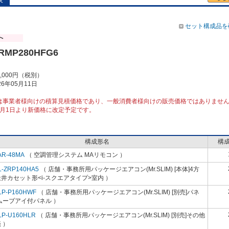
セット構成品を
ZRMP280HFG6
4,000円（税別）
6年05月11日
は事業者様向けの積算見積価格であり、一般消費者様向けの販売価格ではありませ
10月1日より新価格に改定予定です。
構成形名
構
AR-48MA
（ 空調管理システム MAリモコン ）
L-ZRP140HA5
（ 店舗・事務所用パッケージエアコン(Mr.SLIM) [本体]4方
井カセット形<i-スクエアタイプ>室内 ）
LP-P160HWF
（ 店舗・事務所用パッケージエアコン(Mr.SLIM) [別売]パネ
ムーブアイ付パネル ）
LP-U160HLR
（ 店舗・事務所用パッケージエアコン(Mr.SLIM) [別売]その他
 ）