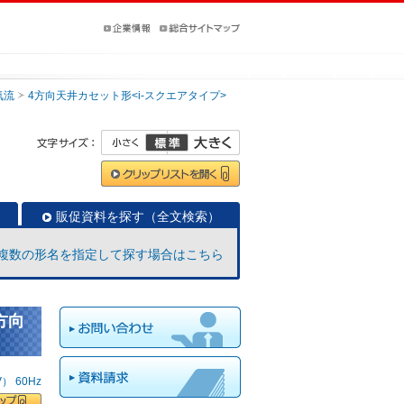
気流
4方向天井カセット形<i-スクエアタイプ>
販促資料を探す（全文検索）
複数の形名を指定して探す場合はこちら
方向
 60Hz