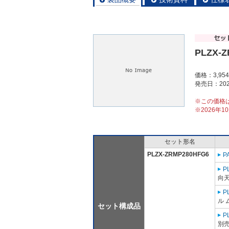
PLZX-
価格：3,95
発売日：202
※この価格
※2026年
セット形名
PLZX-ZRMP280HFG6
P
P
向天
P
ル 
セット構成品
P
別売