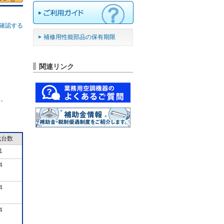
確認する
補修用性能部品の保有期限
関連リンク
ん。
成台数
1
4
4
4