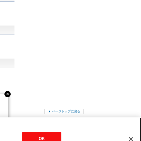
▲ ページトップに戻る
気流
4方向天井カセット形<i-スクエアタイプ>
OK