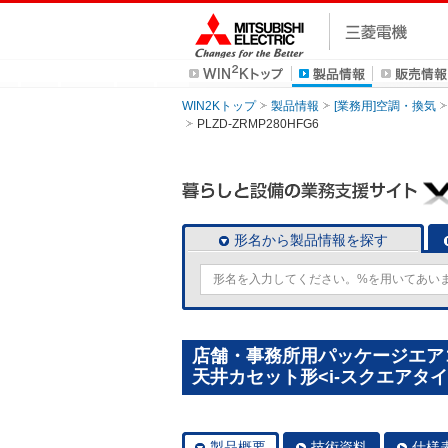
WIN2Kトップ
製品情報
[業務用]空調・換気
PLZD-ZRMP280HFG6
形名から製品情報を探す
店舗・事務所用パッケージエアコン(
天井カセット形<i-スクエアタイプ>
製品概要
技術資料
仕様