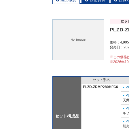
PLZD-
価格：4,90
発売日：202
※この価格
※2026年
セット形名
PLZD-ZRMP280HFG6
P
P
天井
P
ル 
セット構成品
P
別売