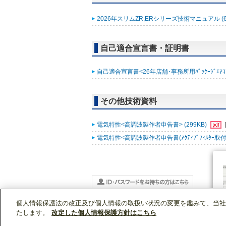
2026年スリムZR,ERシリーズ技術マニュアル (6
自己適合宣言書・証明書
自己適合宣言書<26年店舗･事務所用ﾊﾟｯｹｰｼﾞｴｱｺﾝ ｽﾘ
その他技術資料
電気特性<高調波製作者申告書> (299KB)
電気特性<高調波製作者申告書(ｱｸﾃｨﾌﾞﾌｨﾙﾀｰ取付時)
個人情報保護法の改正及び個人情報の取扱い状況の変更を鑑みて、当社
WIN2Kトップ
製品情報
[業務用]空調・換気
PLZD-ZRMP280HFG6
たします。
改定した個人情報保護方針はこちら