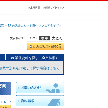
気流
4方向天井カセット形<i-スクエアタイプ>
販促資料を探す（全文検索）
複数の形名を指定して探す場合はこちら
方向
 60Hz