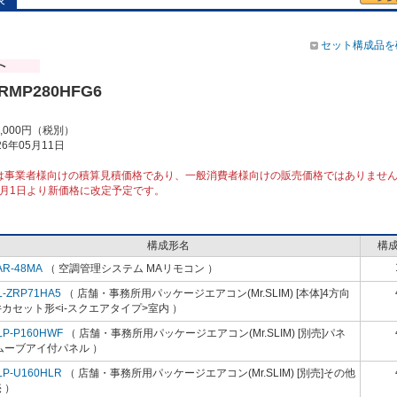
セット構成品を
ZRMP280HFG6
5,000円（税別）
6年05月11日
は事業者様向けの積算見積価格であり、一般消費者様向けの販売価格ではありませ
10月1日より新価格に改定予定です。
構成形名
構
AR-48MA
（ 空調管理システム MAリモコン ）
L-ZRP71HA5
（ 店舗・事務所用パッケージエアコン(Mr.SLIM) [本体]4方向
カセット形<i-スクエアタイプ>室内 ）
LP-P160HWF
（ 店舗・事務所用パッケージエアコン(Mr.SLIM) [別売]パネ
ムーブアイ付パネル ）
LP-U160HLR
（ 店舗・事務所用パッケージエアコン(Mr.SLIM) [別売]その他
 ）