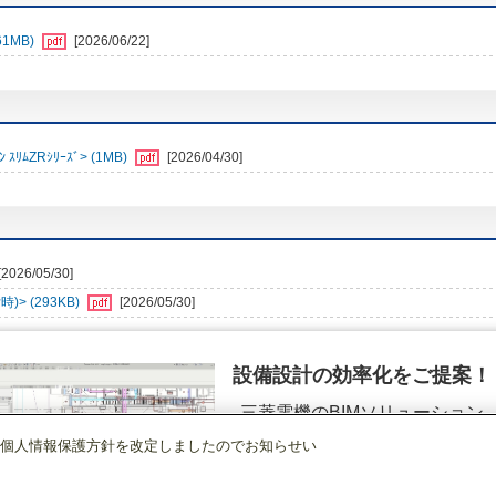
1MB)
[2026/06/22]
ﾑZRｼﾘｰｽﾞ> (1MB)
[2026/04/30]
[2026/05/30]
> (293KB)
[2026/05/30]
設備設計の効率化をご提案！
三菱電機のBIMソリューション
（空調.換気.照明）
個人情報保護方針を改定しましたのでお知らせい
店舗・事務所用パッケージエアコン(Mr.SLIM)
[本体]スリムZRぐるっとスマート
詳細を見る