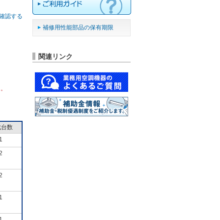
確認する
補修用性能部品の保有期限
関連リンク
ん。
成台数
1
2
2
1
1