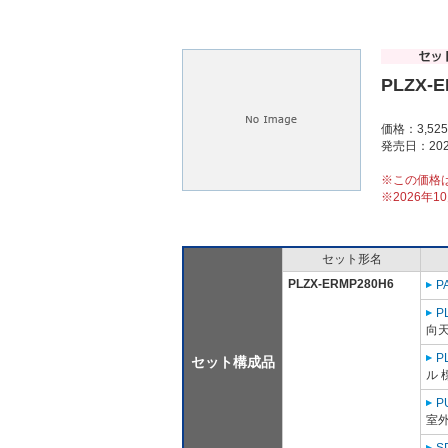
PLZX-
価格：3,52
発売日：202
※この価格
※2026年
セット形名
PLZX-ERMP280H6
P
P
向天
P
セット構成品
ル 
P
室外