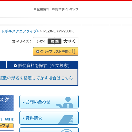
ト形<i-スクエアタイプ>
PLZX-ERMP280H6
販促資料を探す（全文検索）
複数の形名を指定して探す場合はこちら
-スク
 60Hz