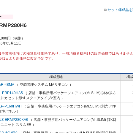
セット構成品を
ERMP280H6
5,000円（税別）
6年05月11日
は事業者様向けの積算見積価格であり、一般消費者様向けの販売価格ではありませ
10月1日より新価格に改定予定です。
構成形名
構
AR-48MA
（ 空調管理システム MAリモコン ）
L-ERP140HA5
（ 店舗・事務所用パッケージエアコン(Mr.SLIM) [本体]4方
井カセット形<i-スクエアタイプ>室内 ）
LP-P160HWH
（ 店舗・事務所用パッケージエアコン(Mr.SLIM) [別売]パネ
標準パネル ）
UZ-ERMP280KA6
（ 店舗・事務所用パッケージエアコン(Mr.SLIM) [本体]
ユニット スリムER ）