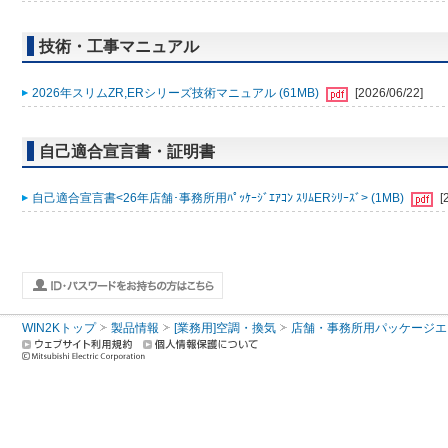
技術・工事マニュアル
2026年スリムZR,ERシリーズ技術マニュアル (61MB)
[2026/06/22]
自己適合宣言書・証明書
自己適合宣言書<26年店舗･事務所用ﾊﾟｯｹｰｼﾞｴｱｺﾝ ｽﾘﾑERｼﾘｰｽﾞ> (1MB)
[
WIN2Kトップ
製品情報
[業務用]空調・換気
店舗・事務所用パッケージエアコン