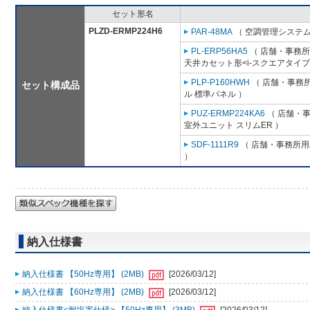
セット形名
PLZD-ERMP224H6
PAR-48MA
（ 空調管理システム
PL-ERP56HA5
（ 店舗・事務所用
天井カセット形<i-スクエアタイプ
PLP-P160HWH
（ 店舗・事務所用
セット構成品
ル 標準パネル ）
PUZ-ERMP224KA6
（ 店舗・事務
室外ユニット スリムER ）
SDF-1111R9
（ 店舗・事務所用パ
）
納入仕様書
納入仕様書 【50Hz専用】 (2MB)
[2026/03/12]
納入仕様書 【60Hz専用】 (2MB)
[2026/03/12]