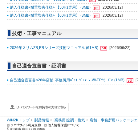
納入仕様書<耐重塩害仕様> 【50Hz専用】 (3MB)
[2026/03/12]
納入仕様書<耐重塩害仕様> 【60Hz専用】 (3MB)
[2026/03/12]
技術・工事マニュアル
2026年スリムZR,ERシリーズ技術マニュアル (61MB)
[2026/06/22]
自己適合宣言書・証明書
自己適合宣言書<26年店舗･事務所用ﾊﾟｯｹｰｼﾞｴｱｺﾝ ｽﾘﾑERｼﾘｰｽﾞ> (1MB)
[
WIN2Kトップ
製品情報
[業務用]空調・換気
店舗・事務所用パッケージエアコン