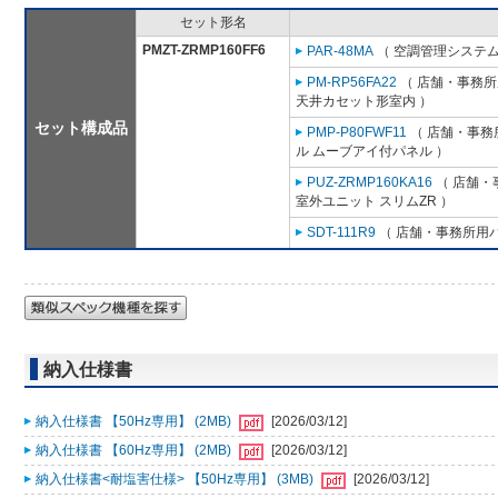
セット形名
PMZT-ZRMP160FF6
PAR-48MA
（ 空調管理システム
PM-RP56FA22
（ 店舗・事務所用
天井カセット形室内 ）
セット構成品
PMP-P80FWF11
（ 店舗・事務所
ル ムーブアイ付パネル ）
PUZ-ZRMP160KA16
（ 店舗・事
室外ユニット スリムZR ）
SDT-111R9
（ 店舗・事務所用パッ
納入仕様書
納入仕様書 【50Hz専用】 (2MB)
[2026/03/12]
納入仕様書 【60Hz専用】 (2MB)
[2026/03/12]
納入仕様書<耐塩害仕様> 【50Hz専用】 (3MB)
[2026/03/12]