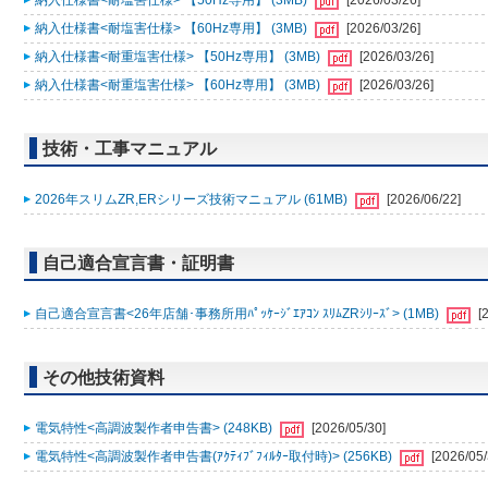
納入仕様書<耐塩害仕様> 【50Hz専用】 (3MB)
[2026/03/26]
納入仕様書<耐塩害仕様> 【60Hz専用】 (3MB)
[2026/03/26]
納入仕様書<耐重塩害仕様> 【50Hz専用】 (3MB)
[2026/03/26]
納入仕様書<耐重塩害仕様> 【60Hz専用】 (3MB)
[2026/03/26]
技術・工事マニュアル
2026年スリムZR,ERシリーズ技術マニュアル (61MB)
[2026/06/22]
自己適合宣言書・証明書
自己適合宣言書<26年店舗･事務所用ﾊﾟｯｹｰｼﾞｴｱｺﾝ ｽﾘﾑZRｼﾘｰｽﾞ> (1MB)
[
その他技術資料
電気特性<高調波製作者申告書> (248KB)
[2026/05/30]
電気特性<高調波製作者申告書(ｱｸﾃｨﾌﾞﾌｨﾙﾀｰ取付時)> (256KB)
[2026/05/