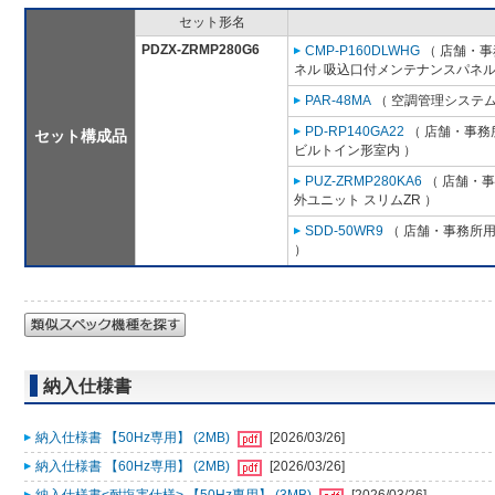
セット形名
PDZX-ZRMP280G6
CMP-P160DLWHG
（ 店舗・事務
ネル 吸込口付メンテナンスパネル
PAR-48MA
（ 空調管理システム
PD-RP140GA22
（ 店舗・事務所
セット構成品
ビルトイン形室内 ）
PUZ-ZRMP280KA6
（ 店舗・事務
外ユニット スリムZR ）
SDD-50WR9
（ 店舗・事務所用パ
）
納入仕様書
納入仕様書 【50Hz専用】 (2MB)
[2026/03/26]
納入仕様書 【60Hz専用】 (2MB)
[2026/03/26]