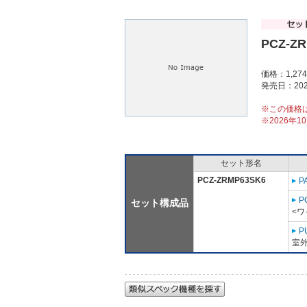
PCZ-Z
価格：1,27
発売日：202
※この価格
※2026年
セット形名
PCZ-ZRMP63SK6
P
P
セット構成品
<ワ
P
室外