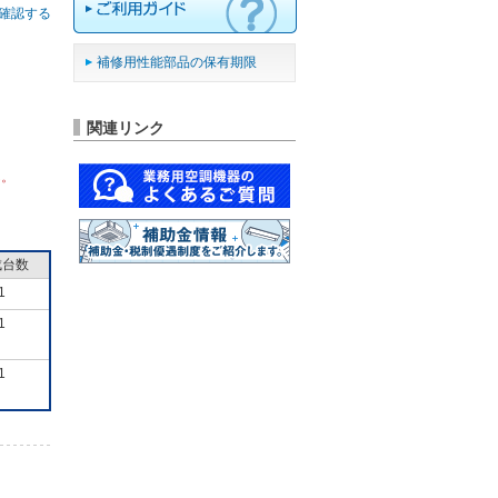
確認する
補修用性能部品の保有期限
関連リンク
ん。
成台数
1
1
1