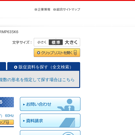
ZRMP63SK6
販促資料を探す（全文検索）
複数の形名を指定して探す場合はこちら
6
 60Hz