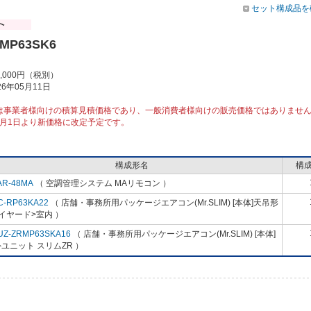
セット構成品を
RMP63SK6
4,000円（税別）
6年05月11日
は事業者様向けの積算見積価格であり、一般消費者様向けの販売価格ではありませ
10月1日より新価格に改定予定です。
構成形名
構
AR-48MA
（ 空調管理システム MAリモコン ）
C-RP63KA22
（ 店舗・事務所用パッケージエアコン(Mr.SLIM) [本体]天吊形
イヤード>室内 ）
UZ-ZRMP63SKA16
（ 店舗・事務所用パッケージエアコン(Mr.SLIM) [本体]
ユニット スリムZR ）