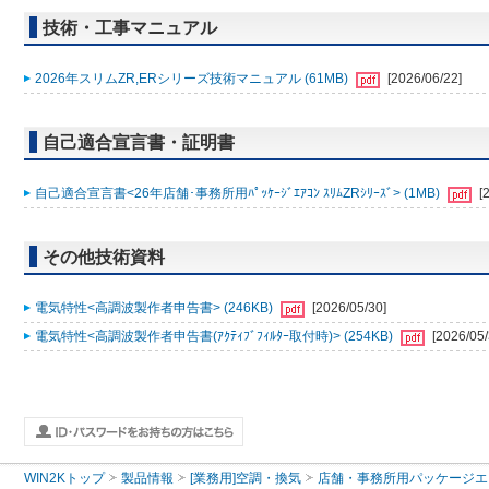
技術・工事マニュアル
2026年スリムZR,ERシリーズ技術マニュアル (61MB)
[2026/06/22]
自己適合宣言書・証明書
自己適合宣言書<26年店舗･事務所用ﾊﾟｯｹｰｼﾞｴｱｺﾝ ｽﾘﾑZRｼﾘｰｽﾞ> (1MB)
[
その他技術資料
電気特性<高調波製作者申告書> (246KB)
[2026/05/30]
電気特性<高調波製作者申告書(ｱｸﾃｨﾌﾞﾌｨﾙﾀｰ取付時)> (254KB)
[2026/05/
WIN2Kトップ
製品情報
[業務用]空調・換気
店舗・事務所用パッケージエアコン