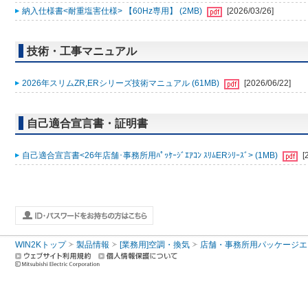
納入仕様書<耐重塩害仕様> 【60Hz専用】 (2MB)
[2026/03/26]
技術・工事マニュアル
2026年スリムZR,ERシリーズ技術マニュアル (61MB)
[2026/06/22]
自己適合宣言書・証明書
自己適合宣言書<26年店舗･事務所用ﾊﾟｯｹｰｼﾞｴｱｺﾝ ｽﾘﾑERｼﾘｰｽﾞ> (1MB)
[
WIN2Kトップ
製品情報
[業務用]空調・換気
店舗・事務所用パッケージエアコン