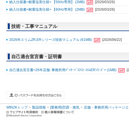
納入仕様書<耐重塩害仕様> 【50Hz専用】 (2MB)
[2026/03/26]
納入仕様書<耐重塩害仕様> 【60Hz専用】 (2MB)
[2026/03/26]
技術・工事マニュアル
2026年スリムZR,ERシリーズ技術マニュアル (61MB)
[2026/06/22]
自己適合宣言書・証明書
自己適合宣言書<26年店舗･事務所用ﾊﾟｯｹｰｼﾞｴｱｺﾝ ｽﾘﾑERｼﾘｰｽﾞ> (1MB)
[
WIN2Kトップ
製品情報
[業務用]空調・換気
店舗・事務所用パッケージエアコン