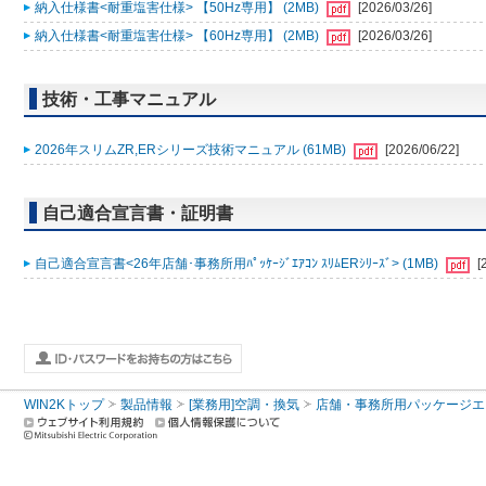
納入仕様書<耐重塩害仕様> 【50Hz専用】 (2MB)
[2026/03/26]
納入仕様書<耐重塩害仕様> 【60Hz専用】 (2MB)
[2026/03/26]
技術・工事マニュアル
2026年スリムZR,ERシリーズ技術マニュアル (61MB)
[2026/06/22]
自己適合宣言書・証明書
自己適合宣言書<26年店舗･事務所用ﾊﾟｯｹｰｼﾞｴｱｺﾝ ｽﾘﾑERｼﾘｰｽﾞ> (1MB)
[
WIN2Kトップ
製品情報
[業務用]空調・換気
店舗・事務所用パッケージエアコン