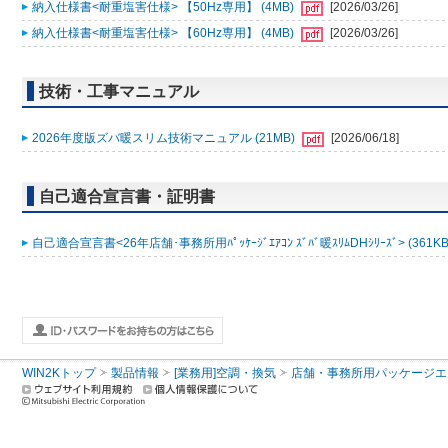
納入仕様書<耐重塩害仕様> 【50Hz専用】 (4MB)
[2026/03/26]
納入仕様書<耐重塩害仕様> 【60Hz専用】 (4MB)
[2026/03/26]
技術・工事マニュアル
2026年度版ズバ暖スリム技術マニュアル (21MB)
[2026/06/18]
自己適合宣言書・証明書
自己適合宣言書<26年店舗･事務所用ﾊﾟｯｹｰｼﾞｴｱｺﾝ ｽﾞﾊﾞ暖ｽﾘﾑDHｼﾘｰｽﾞ> (361K
WIN2Kトップ
製品情報
[業務用]空調・換気
店舗・事務所用パッケージエアコン