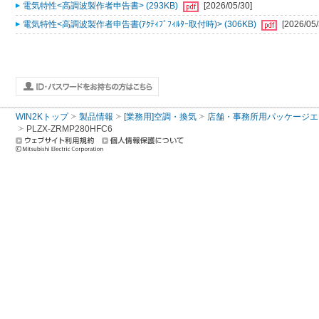
電気特性<高調波製作者申告書> (293KB)
[2026/05/30]
電気特性<高調波製作者申告書(ｱｸﾃｨﾌﾞﾌｨﾙﾀｰ取付時)> (306KB)
[2026/05/
WIN2Kトップ
製品情報
[業務用]空調・換気
店舗・事務所用パッケージエアコン
PLZX-ZRMP280HFC6