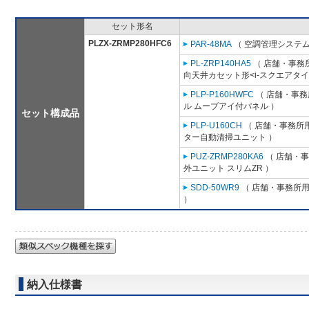
セット形名
PLZX-ZRMP280HFC6
PAR-48MA
（ 空調管理システム
PL-ZRP140HA5
（ 店舗・事務所用
向天井カセット形<i-スクエアタイ
PLP-P160HWFC
（ 店舗・事務所
ル ムーブアイ付パネル ）
セット構成品
PLP-U160CH
（ 店舗・事務所用パ
ター自動清掃ユニット ）
PUZ-ZRMP280KA6
（ 店舗・事務
外ユニット スリムZR ）
SDD-50WR9
（ 店舗・事務所用パ
）
納入仕様書