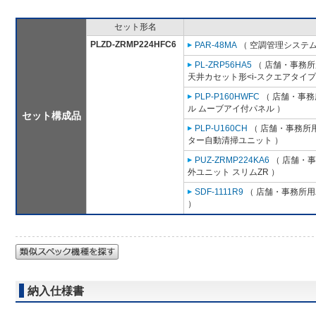
セット形名
PLZD-ZRMP224HFC6
PAR-48MA
（ 空調管理システム
PL-ZRP56HA5
（ 店舗・事務所用
天井カセット形<i-スクエアタイプ
PLP-P160HWFC
（ 店舗・事務所
ル ムーブアイ付パネル ）
セット構成品
PLP-U160CH
（ 店舗・事務所用パ
ター自動清掃ユニット ）
PUZ-ZRMP224KA6
（ 店舗・事務
外ユニット スリムZR ）
SDF-1111R9
（ 店舗・事務所用パ
）
納入仕様書