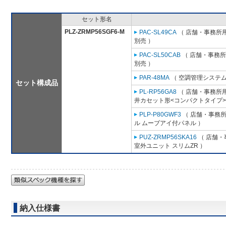
セット形名
PLZ-ZRMP56SGF6-M
PAC-SL49CA
（ 店舗・事務所用パ
別売 ）
PAC-SL50CAB
（ 店舗・事務所用
別売 ）
PAR-48MA
（ 空調管理システム
セット構成品
PL-RP56GA8
（ 店舗・事務所用パ
井カセット形<コンパクトタイプ>
PLP-P80GWF3
（ 店舗・事務所用
ル ムーブアイ付パネル ）
PUZ-ZRMP56SKA16
（ 店舗・事
室外ユニット スリムZR ）
納入仕様書