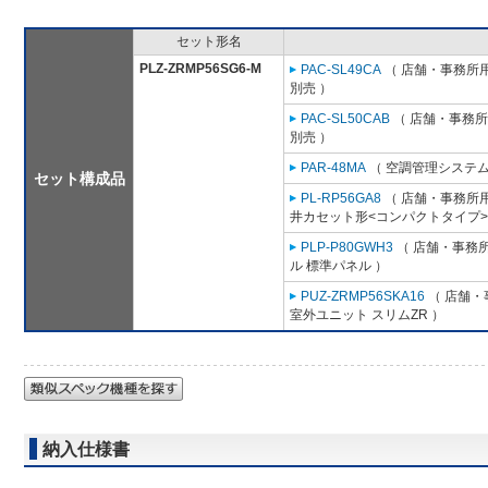
セット形名
PLZ-ZRMP56SG6-M
PAC-SL49CA
（ 店舗・事務所用パ
別売 ）
PAC-SL50CAB
（ 店舗・事務所用
別売 ）
PAR-48MA
（ 空調管理システム
セット構成品
PL-RP56GA8
（ 店舗・事務所用パ
井カセット形<コンパクトタイプ>
PLP-P80GWH3
（ 店舗・事務所用
ル 標準パネル ）
PUZ-ZRMP56SKA16
（ 店舗・事
室外ユニット スリムZR ）
納入仕様書