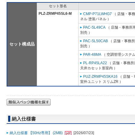
セット形名
PLZ-ZRMP45SL6-M
CMP-P71LWHG7
（ 店舗・事務所
ネル 塗装パネル ）
PAC-SL49CA
（ 店舗・事務所用パ
別売 ）
PAC-SL50CAB
（ 店舗・事務所用
セット構成品
別売 ）
PAR-48MA
（ 空調管理システム
PL-RP45LA22
（ 店舗・事務所用
天井カセット形室内 ）
PUZ-ZRMP45SKA16
（ 店舗・事
室外ユニット スリムZR ）
納入仕様書
納入仕様書 【50Hz専用】 (2MB)
[2026/07/23]