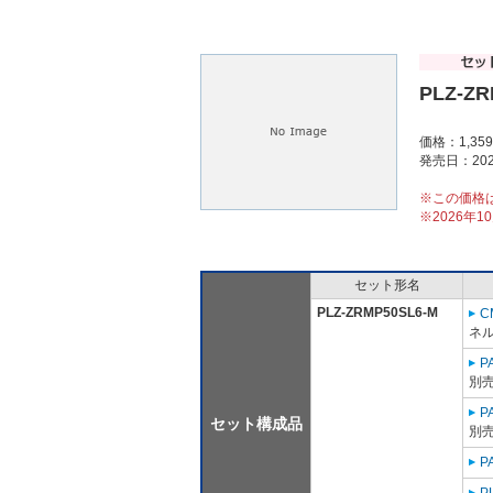
PLZ-ZR
価格：1,35
発売日：202
※この価格
※2026年
セット形名
PLZ-ZRMP50SL6-M
C
ネル
P
別売
P
セット構成品
別売
P