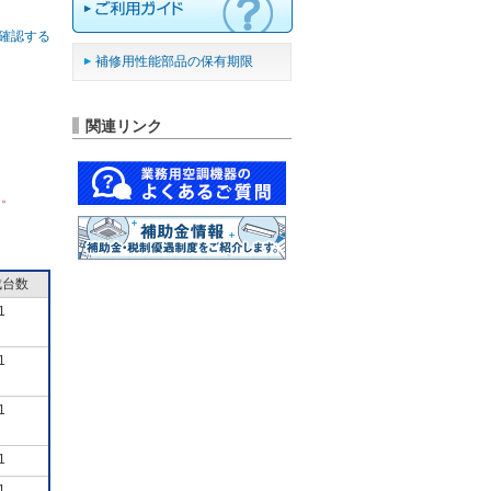
確認する
補修用性能部品の保有期限
関連リンク
ん。
成台数
1
1
1
1
1