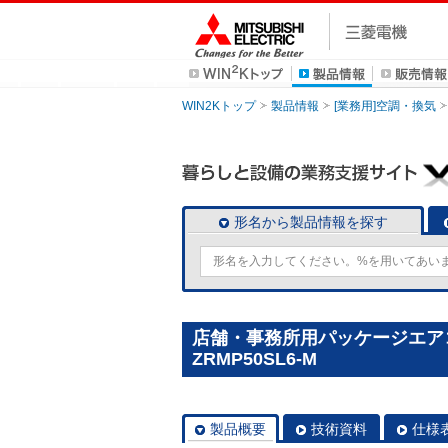
WIN2Kトップ
製品情報
[業務用]空調・換気
形名から製品情報を探す
店舗・事務所用パッケージエアコン(M
ZRMP50SL6-M
製品概要
技術資料
仕様