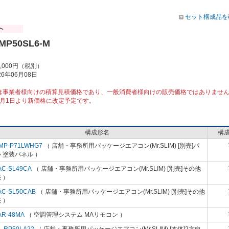
セット構成品を
MP50SL6-M
9,000円（税別）
6年06月08日
は事業者様向けの積算見積価格であり、一般消費者様向けの販売価格ではありませ
10月1日より新価格に改定予定です。
構成形名
構
MP-P71LWHG7
（ 店舗・事務所用パッケージエアコン(Mr.SLIM) [別売]パ
 塗装パネル ）
AC-SL49CA
（ 店舗・事務所用パッケージエアコン(Mr.SLIM) [別売]その他
 ）
AC-SL50CAB
（ 店舗・事務所用パッケージエアコン(Mr.SLIM) [別売]その他
 ）
AR-48MA
（ 空調管理システム MAリモコン ）