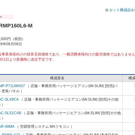
セット構成品を
RMP160L6-M
4,000円（税別）
6年06月08日
は事業者様向けの積算見積価格であり、一般消費者様向けの販売価格ではありませ
10月1日より新価格に改定予定です。
構成形名
構
MP-P71LWHG7
（ 店舗・事務所用パッケージエアコン(Mr.SLIM) [別売]パ
 塗装パネル ）
AC-SL49CA
（ 店舗・事務所用パッケージエアコン(Mr.SLIM) [別売]その他
 ）
AC-SL51CAB
（ 店舗・事務所用パッケージエアコン(Mr.SLIM) [別売]その他
 ）
AR-48MA
（ 空調管理システム MAリモコン ）