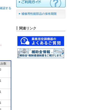
確認する
補修用性能部品の保有期限
関連リンク
ん。
成台数
2
1
1
1
2