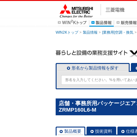
WIN2Kトップ
製品情報
[業務用]空調・換気
形名から製品情報を探す
店舗・事務所用パッケージエアコン(M
ZRMP160L6-M
製品概要
技術資料
仕様