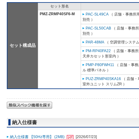
セット形名
PMZ-ZRMP40SF6-M
PAC-SL49CA
（ 店舗・事務所用パ
別売 ）
PAC-SL50CAB
（ 店舗・事務所用
別売 ）
PAR-48MA
（ 空調管理システム
セット構成品
PM-RP40FA22
（ 店舗・事務所用
天井カセット形室内 ）
PMP-P80FWH11
（ 店舗・事務所
ル 標準パネル ）
PUZ-ZRMP40SKA16
（ 店舗・事
室外ユニット スリムZR ）
納入仕様書
納入仕様書 【50Hz専用】 (2MB)
[2026/07/23]