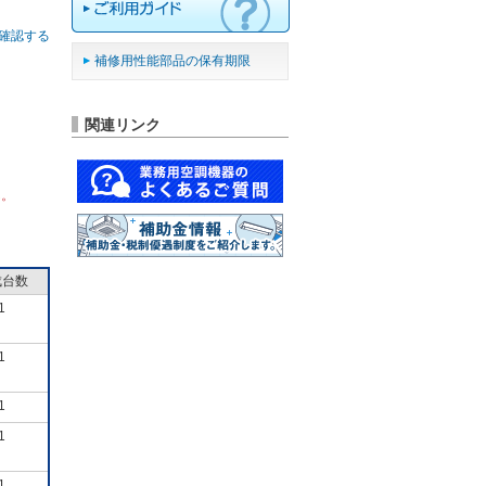
確認する
補修用性能部品の保有期限
関連リンク
ん。
成台数
1
1
1
1
1