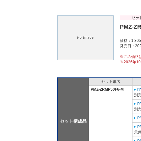
PMZ-Z
価格：1,30
発売日：202
※この価格
※2026年
セット形名
PMZ-ZRMP50F6-M
P
別売
P
別売
P
セット構成品
P
天