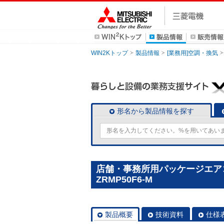
WIN2Kトップ
製品情報
[業務用]空調・換気
形名から製品情報を探す
店舗・事務所用パッケージエアコン(
ZRMP50F6-M
製品概要
技術資料
仕様