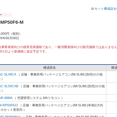
セット構成品を
RMP50F6-M
5,000円（税別）
6年06月08日
は事業者様向けの積算見積価格であり、一般消費者様向けの販売価格ではありませ
10月1日より新価格に改定予定です。
構成形名
構
AC-SL49CA
（ 店舗・事務所用パッケージエアコン(Mr.SLIM) [別売]その他
 ）
AC-SL50CAB
（ 店舗・事務所用パッケージエアコン(Mr.SLIM) [別売]その他
 ）
AR-48MA
（ 空調管理システム MAリモコン ）
M-RP50FA22
（ 店舗・事務所用パッケージエアコン(Mr.SLIM) [本体]1方向
井カセット形室内 ）