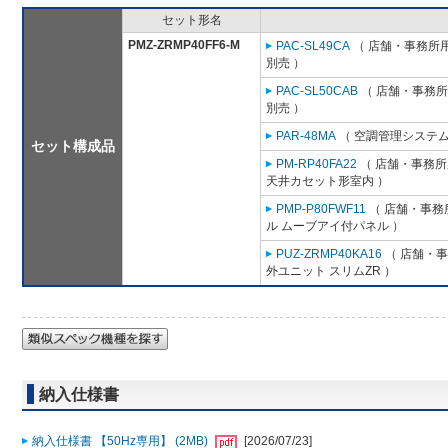
セット形名
PMZ-ZRMP40FF6-M
PAC-SL49CA
（ 店舗・事務所用パ
別売 ）
PAC-SL50CAB
（ 店舗・事務所用
別売 ）
PAR-48MA
（ 空調管理システム
セット構成品
PM-RP40FA22
（ 店舗・事務所用
天井カセット形室内 ）
PMP-P80FWF11
（ 店舗・事務所
ル ムーブアイ付パネル ）
PUZ-ZRMP40KA16
（ 店舗・事務
外ユニット スリムZR ）
納入仕様書
納入仕様書 【50Hz専用】 (2MB)
[2026/07/23]