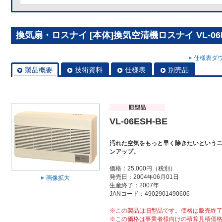
換気扇・ロスナイ [本体]換気空清機ロスナイ VL-06E
仕様表ダウ
製品概要
技術資料
仕様表
別売品
VL-06ESH-BE
汚れた空気をもっと早く除きたいという
ンアップ。
価格：25,000円（税別）
発売日：2004年06月01日
画像拡大
生産終了：2007年
JANコード：4902901490606
※この製品は旧型品です。価格は販売終
※この価格は事業者様向けの積算見積価