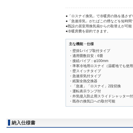
●「ロスナイ換気」で冷暖房の熱を逃さず
●「急速排気」がたばこの煙などを短時間
●既設の居室用換気扇からの取替えが可能
●冷暖房費を節約できます。
主な機能・仕様
・壁掛1パイプ取付タイプ
・適用畳数目安：6畳
・接続パイプ：φ100mm
・準寒冷地用ロスナイ（温暖地でも使用
・壁スイッチタイプ
・急速排気付タイプ
・紙製全熱交換器
・「急速」「ロスナイ」2段切換
・運転表示ランプ付
・外気侵入防止用スライドシャッター付
・既存の換気口への取付可能
納入仕様書