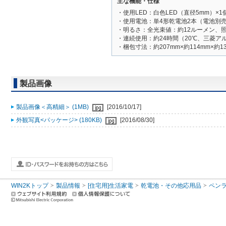
主な機能・仕様
・使用LED：白色LED（直径5mm）×1
・使用電池：単4形乾電池2本（電池別
・明るさ：全光束値：約12ルーメン、照
・連続使用：約24時間（20℃、三菱ア
・梱包寸法：約207mm×約114mm×約1
製品画像
製品画像＜高精細＞ (1MB)
[2016/10/17]
外観写真<パッケージ> (180KB)
[2016/08/30]
WIN2Kトップ
製品情報
[住宅用]生活家電
乾電池・その他応用品
ペン